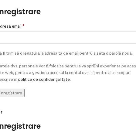
Înregistrare
*
dresă email
a fi trimisă o legătură la adresa ta de email pentru a seta o parolă nouă.
atele dvs. personale vor fi folosite pentru a va sprijini experienta pe ace
ite web, pentru a gestiona accesul la contul dvs. si pentru alte scopuri
escrise in
politică de confidențialitate
.
Înregistrare
r
Inregistrare