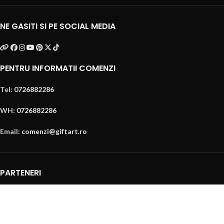
NE GASITI SI PE SOCIAL MEDIA
PENTRU INFORMATII COMENZI
Tel:
0726882286
WH:
0726882286
Email:
comenzi@giftart.ro
PARTENERI
Digitalizare si implementare servicii AI – Inteligenta Artificiala pt IMM-
uri