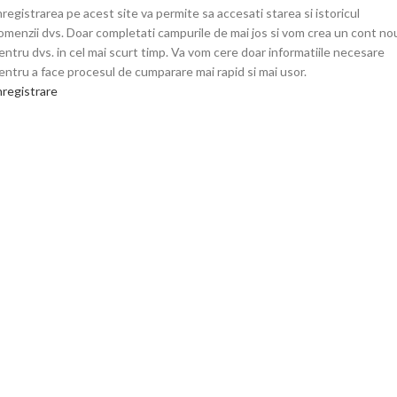
nregistrarea pe acest site va permite sa accesati starea si istoricul
omenzii dvs. Doar completati campurile de mai jos si vom crea un cont no
entru dvs. in cel mai scurt timp. Va vom cere doar informatiile necesare
entru a face procesul de cumparare mai rapid si mai usor.
nregistrare