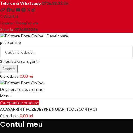
Telefon si Whatsapp
0726.88.22.86
0
Wishlist
Logare / Inregistrare
Suna la
0726882286
Selecteaza categoria
Search
0
produse
0,00
lei
Menu
Categorii de produse
ACASA
PRINT POZE
DESPRE NOI
ARTICOLE
CONTACT
0
produse
0,00
lei
Contul meu