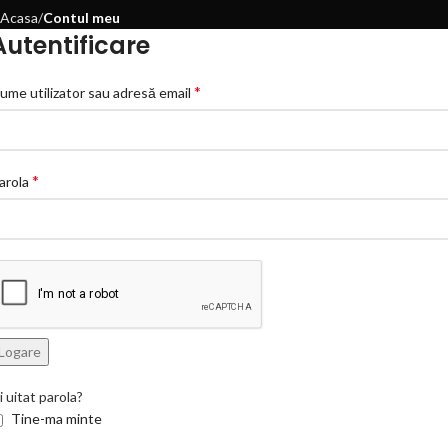
Acasa
Contul meu
Autentificare
*
ume utilizator sau adresă email
*
arola
Logare
i uitat parola?
Tine-ma minte