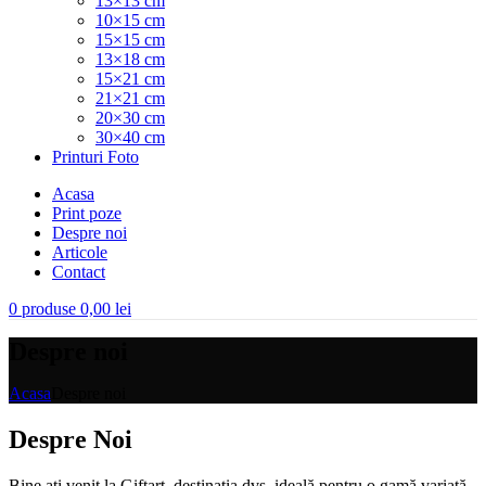
13×13 cm
10×15 cm
15×15 cm
13×18 cm
15×21 cm
21×21 cm
20×30 cm
30×40 cm
Printuri Foto
Acasa
Print poze
Despre noi
Articole
Contact
0
produse
0,00
lei
Despre noi
Acasa
Despre noi
Despre Noi
Bine ați venit la Giftart, destinația dvs. ideală pentru o gamă variată