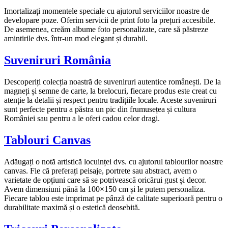
Imortalizați momentele speciale cu ajutorul serviciilor noastre de
developare poze. Oferim servicii de print foto la prețuri accesibile.
De asemenea, creăm albume foto personalizate, care să păstreze
amintirile dvs. într-un mod elegant și durabil.
Suveniruri România
Descoperiți colecția noastră de suveniruri autentice românești. De la
magneți și semne de carte, la brelocuri, fiecare produs este creat cu
atenție la detalii și respect pentru tradițiile locale. Aceste suveniruri
sunt perfecte pentru a păstra un pic din frumusețea și cultura
României sau pentru a le oferi cadou celor dragi.
Tablouri Canvas
Adăugați o notă artistică locuinței dvs. cu ajutorul tablourilor noastre
canvas. Fie că preferați peisaje, portrete sau abstract, avem o
varietate de opțiuni care să se potrivească oricărui gust și decor.
Avem dimensiuni până la 100×150 cm și le putem personaliza.
Fiecare tablou este imprimat pe pânză de calitate superioară pentru o
durabilitate maximă și o estetică deosebită.