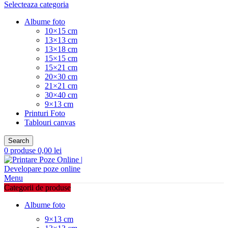
Selecteaza categoria
Albume foto
10×15 cm
13×13 cm
13×18 cm
15×15 cm
15×21 cm
20×30 cm
21×21 cm
30×40 cm
9×13 cm
Printuri Foto
Tablouri canvas
Search
0
produse
0,00
lei
Menu
Categorii de produse
Albume foto
9×13 cm