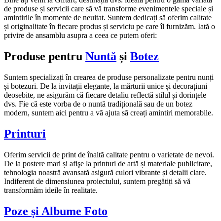
de produse și servicii care să vă transforme evenimentele speciale și
amintirile în momente de neuitat. Suntem dedicați să oferim calitate
și originalitate în fiecare produs și serviciu pe care îl furnizăm. Iată o
privire de ansamblu asupra a ceea ce putem oferi:
Produse pentru
Nuntă
și
Botez
Suntem specializați în crearea de produse personalizate pentru nunți
și botezuri. De la invitații elegante, la mărturii unice și decorațiuni
deosebite, ne asigurăm că fiecare detaliu reflectă stilul și dorințele
dvs. Fie că este vorba de o nuntă tradițională sau de un botez
modern, suntem aici pentru a vă ajuta să creați amintiri memorabile.
Printuri
Oferim servicii de print de înaltă calitate pentru o varietate de nevoi.
De la postere mari și afişe la printuri de artă și materiale publicitare,
tehnologia noastră avansată asigură culori vibrante și detalii clare.
Indiferent de dimensiunea proiectului, suntem pregătiți să vă
transformăm ideile în realitate.
Poze și Albume Foto