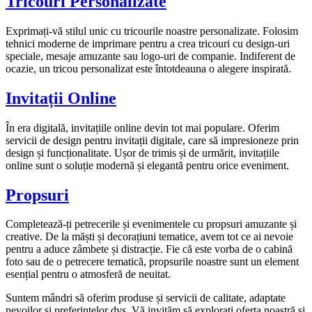
Tricouri Personalizate
Exprimați-vă stilul unic cu tricourile noastre personalizate. Folosim
tehnici moderne de imprimare pentru a crea tricouri cu design-uri
speciale, mesaje amuzante sau logo-uri de companie. Indiferent de
ocazie, un tricou personalizat este întotdeauna o alegere inspirată.
Invitații Online
În era digitală, invitațiile online devin tot mai populare. Oferim
servicii de design pentru invitații digitale, care să impresioneze prin
design și funcționalitate. Ușor de trimis și de urmărit, invitațiile
online sunt o soluție modernă și elegantă pentru orice eveniment.
Propsuri
Completează-ți petrecerile și evenimentele cu propsuri amuzante și
creative. De la măști și decorațiuni tematice, avem tot ce ai nevoie
pentru a aduce zâmbete și distracție. Fie că este vorba de o cabină
foto sau de o petrecere tematică, propsurile noastre sunt un element
esențial pentru o atmosferă de neuitat.
Suntem mândri să oferim produse și servicii de calitate, adaptate
nevoilor și preferințelor dvs. Vă invităm să explorați oferta noastră și