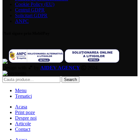
Cookie Policy (EU)
Centrul GDPR
Solicitari GDPR
ANPC
Plati sigure prin MobilPay
Design with 💕 by
AIDEV AGENCY
2024.
Search
Menu
Tematici
Acasa
Print poze
Despre noi
Articole
Contact
Acasa