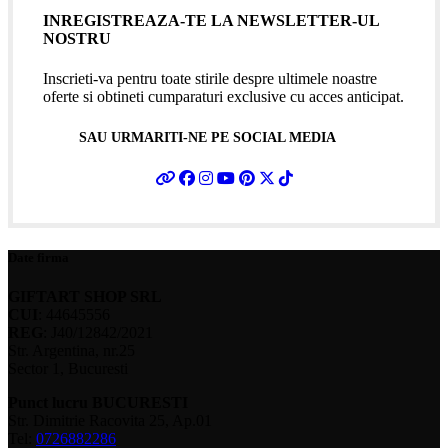
INREGISTREAZA-TE LA NEWSLETTER-UL
NOSTRU
Inscrieti-va pentru toate stirile despre ultimele noastre
oferte si obtineti cumparaturi exclusive cu acces anticipat.
SAU URMARITI-NE PE SOCIAL MEDIA
Date firma
GIFTART SHOP SRL
CUI
: 44645556
REG
: J40/12842/2021
Str. Argentina, nr.25
Sector 1, Bucuresti
Punct lucru BUCURESTI
Str. Dimitrie Racovita 25, Ap.01
Tel:
0726882286