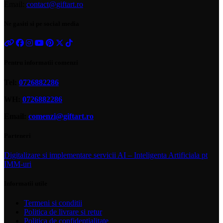
Email:
contact@giftart.ro
Ne gasiti si pe social media
Pentru informatii comenzi
Tel:
0726882286
WH:
0726882286
Email:
comenzi@giftart.ro
Parteneri
Digitalizare si implementare servicii AI – Inteligenta Artificiala pt
IMM-uri
Informatii utile
Termeni si conditii
Politica de livrare si retur
Politica de confidentialitate