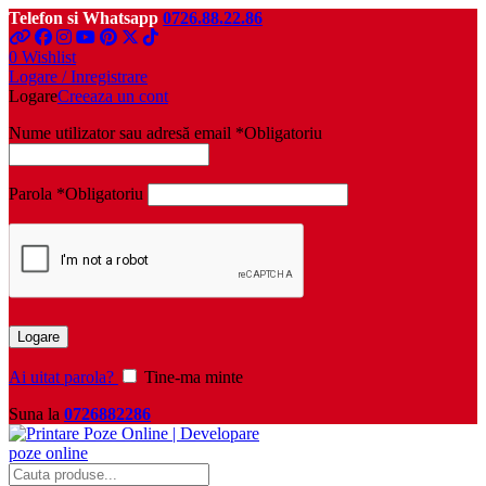
Telefon si Whatsapp
0726.88.22.86
0
Wishlist
Logare / Inregistrare
Logare
Creeaza un cont
Nume utilizator sau adresă email
*
Obligatoriu
Parola
*
Obligatoriu
Logare
Ai uitat parola?
Tine-ma minte
Suna la
0726882286