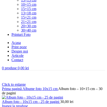
13×13 cm
10×15 cm
15×15 cm
13×18 cm
15×21 cm
21×21 cm
20×30 cm
30×40 cm
Printuri Foto
Acasa
Print poze
Despre noi
Articole
Contact
0
produse
0,00
lei
Click to enlarge
Prima pagină
Albume foto
10x15 cm
Album foto – 10×15 cm – 30
de pagini
Album foto - 10x15 cm - 25 de pagini
30,00
lei
Inapoi la produse