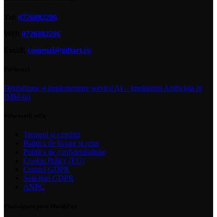
Tel:
0726882286
WH:
0726882286
Email:
comenzi@giftart.ro
Parteneri
Digitalizare si implementare servicii AI – Inteligenta Artificiala pt
IMM-uri
Informatii utile
Termeni si conditii
Politica de livrare si retur
Politica de confidentialitate
Cookie Policy (EU)
Centrul GDPR
Solicitari GDPR
ANPC
Plati sigure prin MobilPay