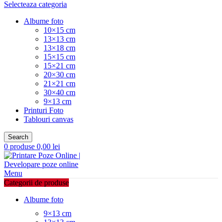
Selecteaza categoria
Albume foto
10×15 cm
13×13 cm
13×18 cm
15×15 cm
15×21 cm
20×30 cm
21×21 cm
30×40 cm
9×13 cm
Printuri Foto
Tablouri canvas
Search
0
produse
0,00
lei
Menu
Categorii de produse
Albume foto
9×13 cm