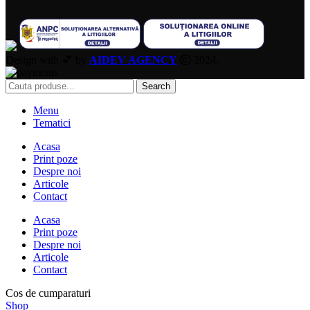
Design with 💕 by
AIDEV AGENCY
2024.
Search
Menu
Tematici
Acasa
Print poze
Despre noi
Articole
Contact
Acasa
Print poze
Despre noi
Articole
Contact
Cos de cumparaturi
Shop