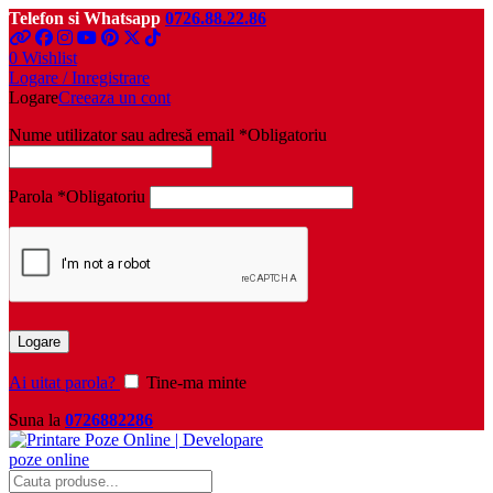
Telefon si Whatsapp
0726.88.22.86
0
Wishlist
Logare / Inregistrare
Logare
Creeaza un cont
Nume utilizator sau adresă email
*
Obligatoriu
Parola
*
Obligatoriu
Logare
Ai uitat parola?
Tine-ma minte
Suna la
0726882286