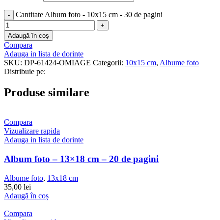
Cantitate Album foto - 10x15 cm - 30 de pagini
Adaugă în coș
Compara
Adauga in lista de dorinte
SKU:
DP-61424-OMIAGE
Categorii:
10x15 cm
,
Albume foto
Distribuie pe:
Produse similare
Compara
Vizualizare rapida
Adauga in lista de dorinte
Album foto – 13×18 cm – 20 de pagini
Albume foto
,
13x18 cm
35,00
lei
Adaugă în coș
Compara