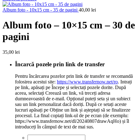
Album foto - 10x15 cm - 35 de pagini
40,00
lei
Album foto – 10×15 cm – 30 de
pagini
35,00
lei
Încarcă pozele prin link de transfer
Pentru încărcarea pozelor prin link de transfer se recomandă
folosirea acestui site:
https://www.transfernow.net/ro
. Intrați
pe link, apăsați pe Începe și selectați pozele dorite. După
aceea, selectați Creează un link, vă treceți adresa
dumneavoastră de e-mail. Opțional puteți seta și un subiect
sau un link personalizat dacă doriți. După ce setați aceste
lucruri apăsați pe Obține un link și așteptați să se finalizeze
procesul. La final copiați link-ul de pe ecran (de exemplu:
https://www.transfernow.net/dl/20240807drawAqHo) și îl
introduceți în câmpul de text de mai sus.