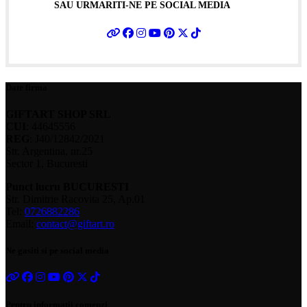
SAU URMARITI-NE PE SOCIAL MEDIA
Date firma
GIFTART SHOP SRL
CUI
: 44645556
REG
: J40/12842/2021
Str. Argentina, nr.25
Sector 1, Bucuresti
Punct lucru BUCURESTI
Str. Dimitrie Racovita 25, Ap.01
Tel:
0726882286
Email:
contact@giftart.ro
Ne gasiti si pe social media
Pentru informatii comenzi