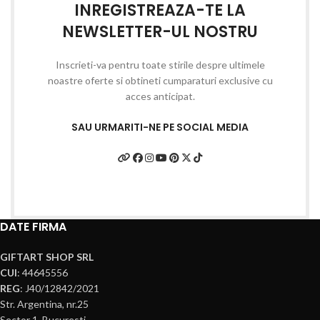
INREGISTREAZA-TE LA
NEWSLETTER-UL NOSTRU
Inscrieti-va pentru toate stirile despre ultimele
noastre oferte si obtineti cumparaturi exclusive cu
acces anticipat.
SAU URMARITI-NE PE SOCIAL MEDIA
DATE FIRMA
GIFTART SHOP SRL
CUI
: 44645556
REG
: J40/12842/2021
Str. Argentina, nr.25
Sector 1, Bucuresti