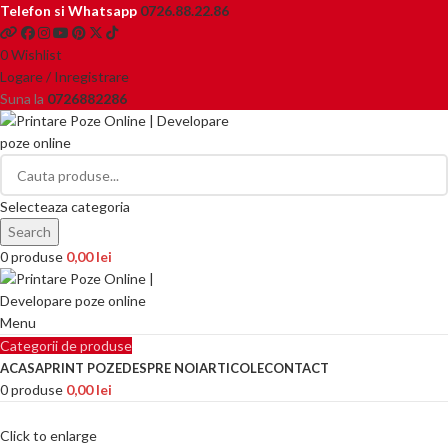
Telefon si Whatsapp
0726.88.22.86
0
Wishlist
Logare / Inregistrare
Suna la
0726882286
Selecteaza categoria
Search
0
produse
0,00
lei
Menu
Categorii de produse
ACASA
PRINT POZE
DESPRE NOI
ARTICOLE
CONTACT
0
produse
0,00
lei
Click to enlarge