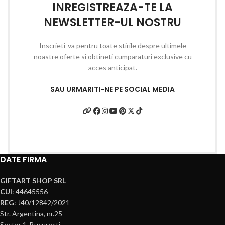
INREGISTREAZA-TE LA
NEWSLETTER-UL NOSTRU
Inscrieti-va pentru toate stirile despre ultimele
noastre oferte si obtineti cumparaturi exclusive cu
acces anticipat.
SAU URMARITI-NE PE SOCIAL MEDIA
DATE FIRMA
GIFTART SHOP SRL
CUI
: 44645556
REG
: J40/12842/2021
Str. Argentina, nr.25
Sector 1, Bucuresti