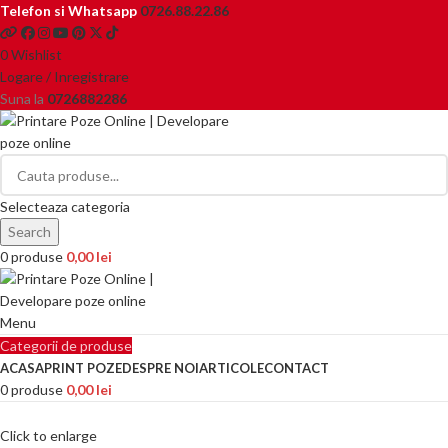
Telefon si Whatsapp
0726.88.22.86
0
Wishlist
Logare / Inregistrare
Suna la
0726882286
Selecteaza categoria
Search
0
produse
0,00
lei
Menu
Categorii de produse
ACASA
PRINT POZE
DESPRE NOI
ARTICOLE
CONTACT
0
produse
0,00
lei
Click to enlarge