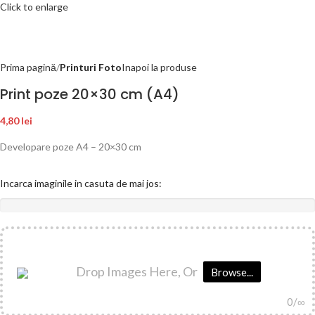
Click to enlarge
Prima pagină
Printuri Foto
Inapoi la produse
Print poze 20×30 cm (A4)
4,80
lei
Developare poze A4 – 20×30 cm
Incarca imaginile in casuta de mai jos:
Drop Images Here, Or
Browse...
0
/∞