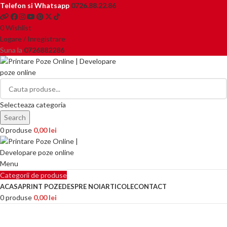
Telefon si Whatsapp
0726.88.22.86
0
Wishlist
Logare / Inregistrare
Suna la
0726882286
Selecteaza categoria
Search
0
produse
0,00
lei
Menu
Categorii de produse
ACASA
PRINT POZE
DESPRE NOI
ARTICOLE
CONTACT
0
produse
0,00
lei