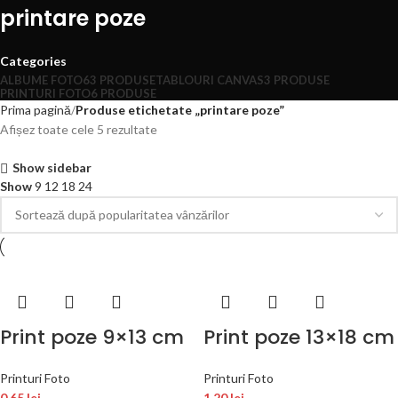
printare poze
Categories
ALBUME FOTO
63 PRODUSE
TABLOURI CANVAS
3 PRODUSE
PRINTURI FOTO
6 PRODUSE
Prima pagină
Produse etichetate „printare poze”
Afișez toate cele 5 rezultate
Show sidebar
Show
9
12
18
24
Print poze 9×13 cm
Print poze 13×18 cm
Printuri Foto
Printuri Foto
0,65
lei
1,20
lei