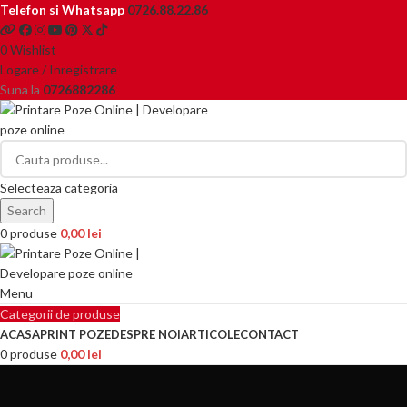
Telefon si Whatsapp
0726.88.22.86
0
Wishlist
Logare / Inregistrare
Suna la
0726882286
Selecteaza categoria
Search
0
produse
0,00
lei
Menu
Categorii de produse
ACASA
PRINT POZE
DESPRE NOI
ARTICOLE
CONTACT
0
produse
0,00
lei