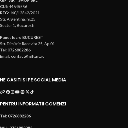
GIFTART SHOP SRL
CUI
: 44645556
REG
: J40/12842/2021
Str. Argentina, nr.25
Sector 1, Bucuresti
Punct lucru BUCURESTI
Str. Dimitrie Racovita 25, Ap.01
Tel:
0726882286
Email:
contact@giftart.ro
NE GASITI SI PE SOCIAL MEDIA
PENTRU INFORMATII COMENZI
Tel:
0726882286
WH:
0726882286