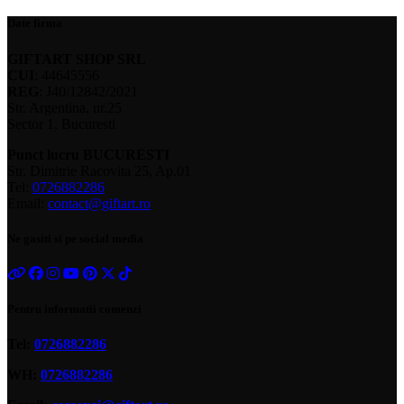
Date firma
GIFTART SHOP SRL
CUI
: 44645556
REG
: J40/12842/2021
Str. Argentina, nr.25
Sector 1, Bucuresti
Punct lucru BUCURESTI
Str. Dimitrie Racovita 25, Ap.01
Tel:
0726882286
Email:
contact@giftart.ro
Ne gasiti si pe social media
Pentru informatii comenzi
Tel:
0726882286
WH:
0726882286