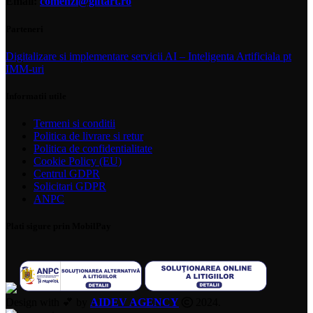
Email:
comenzi@giftart.ro
Parteneri
Digitalizare si implementare servicii AI – Inteligenta Artificiala pt
IMM-uri
Informatii utile
Termeni si conditii
Politica de livrare si retur
Politica de confidentialitate
Cookie Policy (EU)
Centrul GDPR
Solicitari GDPR
ANPC
Plati sigure prin MobilPay
Design with 💕 by
AIDEV AGENCY
2024.