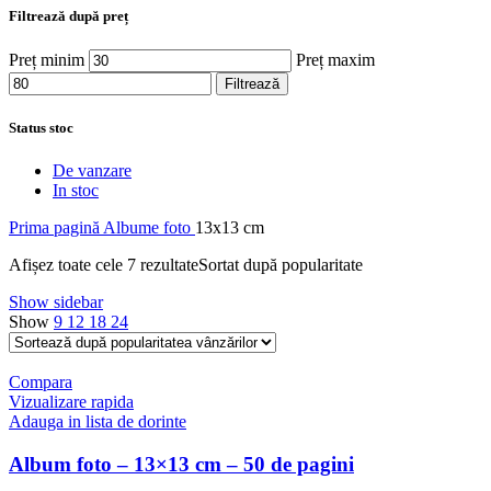
Filtrează după preț
Preț minim
Preț maxim
Filtrează
Status stoc
De vanzare
In stoc
Prima pagină
Albume foto
13x13 cm
Afișez toate cele 7 rezultate
Sortat după popularitate
Show sidebar
Show
9
12
18
24
Compara
Vizualizare rapida
Adauga in lista de dorinte
Album foto – 13×13 cm – 50 de pagini