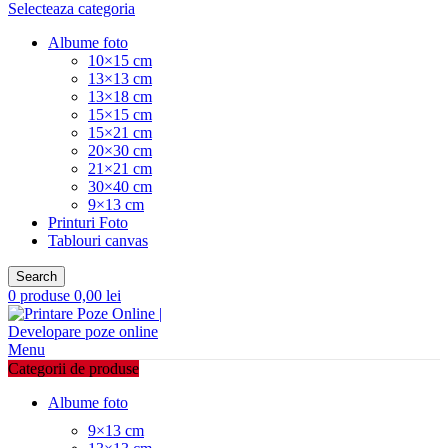
Selecteaza categoria
Albume foto
10×15 cm
13×13 cm
13×18 cm
15×15 cm
15×21 cm
20×30 cm
21×21 cm
30×40 cm
9×13 cm
Printuri Foto
Tablouri canvas
Search
0
produse
0,00
lei
Menu
Categorii de produse
Albume foto
9×13 cm