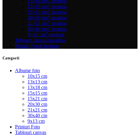
13×18 cm
7 produse
15×15 cm
7 produse
15×21 cm
7 produse
20×30 cm
7 produse
21×21 cm
7 produse
30×40 cm
7 produse
9×13 cm
7 produse
Tablouri canvas
3 produse
Printuri Foto
6 produse
Categorii
Albume foto
10x15 cm
13x13 cm
13x18 cm
15x15 cm
15x21 cm
20x30 cm
21x21 cm
30x40 cm
9x13 cm
Printuri Foto
Tablouri canvas