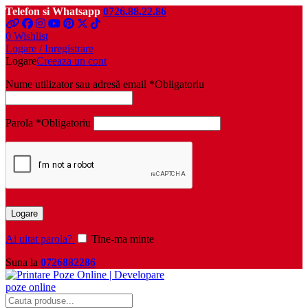
Telefon si Whatsapp
0726.88.22.86
0
Wishlist
Logare / Inregistrare
Logare
Creeaza un cont
Nume utilizator sau adresă email
*
Obligatoriu
Parola
*
Obligatoriu
Logare
Ai uitat parola?
Tine-ma minte
Suna la
0726882286