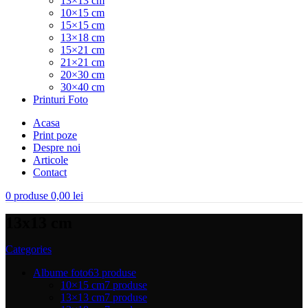
13×13 cm
10×15 cm
15×15 cm
13×18 cm
15×21 cm
21×21 cm
20×30 cm
30×40 cm
Printuri Foto
Acasa
Print poze
Despre noi
Articole
Contact
0
produse
0,00
lei
13x13 cm
Categories
Albume foto
63 produse
10×15 cm
7 produse
13×13 cm
7 produse