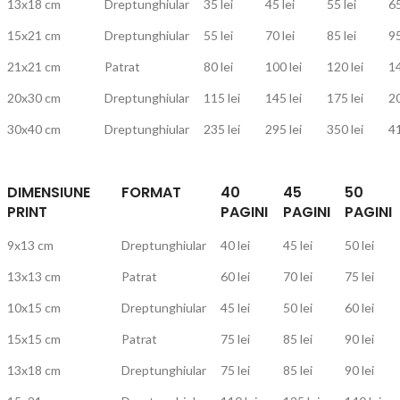
13x18 cm
Dreptunghiular
35 lei
45 lei
55 lei
65
15x21 cm
Dreptunghiular
55 lei
70 lei
85 lei
95
21x21 cm
Patrat
80 lei
100 lei
120 lei
14
20x30 cm
Dreptunghiular
115 lei
145 lei
175 lei
20
30x40 cm
Dreptunghiular
235 lei
295 lei
350 lei
41
DIMENSIUNE
FORMAT
40
45
50
PRINT
PAGINI
PAGINI
PAGINI
9x13 cm
Dreptunghiular
40 lei
45 lei
50 lei
13x13 cm
Patrat
60 lei
70 lei
75 lei
10x15 cm
Dreptunghiular
45 lei
50 lei
60 lei
15x15 cm
Patrat
75 lei
85 lei
90 lei
13x18 cm
Dreptunghiular
75 lei
85 lei
90 lei