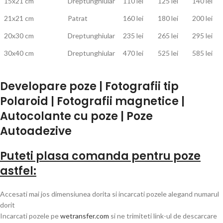
15x21 cm
Dreptunghiular
110 lei
125 lei
140 lei
21x21 cm
Patrat
160 lei
180 lei
200 lei
20x30 cm
Dreptunghiular
235 lei
265 lei
295 lei
30x40 cm
Dreptunghiular
470 lei
525 lei
585 lei
Developare poze | Fotografii tip
Polaroid | Fotografii magnetice |
Autocolante cu poze | Poze
Autoadezive
Puteti plasa comanda pentru poze
astfel:
Accesati mai jos dimensiunea dorita si incarcati pozele alegand numarul
dorit
Incarcati pozele pe
wetransfer.com
si ne trimiteti link-ul de descarcare