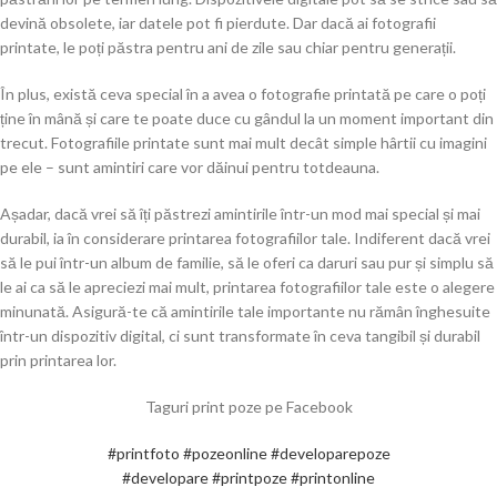
devină obsolete, iar datele pot fi pierdute. Dar dacă ai fotografii
printate, le poți păstra pentru ani de zile sau chiar pentru generații.
În plus, există ceva special în a avea o fotografie printată pe care o poți
ține în mână și care te poate duce cu gândul la un moment important din
trecut. Fotografiile printate sunt mai mult decât simple hârtii cu imagini
pe ele – sunt amintiri care vor dăinui pentru totdeauna.
Așadar, dacă vrei să îți păstrezi amintirile într-un mod mai special și mai
durabil, ia în considerare printarea fotografiilor tale. Indiferent dacă vrei
să le pui într-un album de familie, să le oferi ca daruri sau pur și simplu să
le ai ca să le apreciezi mai mult, printarea fotografiilor tale este o alegere
minunată. Asigură-te că amintirile tale importante nu rămân înghesuite
într-un dispozitiv digital, ci sunt transformate în ceva tangibil și durabil
prin printarea lor.
Taguri print poze pe Facebook
#printfoto
#pozeonline
#developarepoze
#developare
#printpoze
#printonline