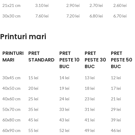
21x21 cm
3.10 lei
2.90 lei
2.70 lei
2.60 lei
30x30 cm
7.60 lei
7.20 lei
6.80 lei
6.70 lei
Printuri mari
PRINTURI
PRET
PRET
PRET
PRET
MARI
STANDARD
PESTE 10
PESTE 30
PESTE 50
BUC
BUC
BUC
30x45 cm
15 lei
14 lei
13 lei
12 lei
40x50 cm
20 lei
19 lei
18 lei
17 lei
40x60 cm
25 lei
24 lei
23 lei
21 lei
50x70 cm
35 lei
33 lei
31 lei
29 lei
60x80 cm
45 lei
43 lei
41 lei
39 lei
60x90 cm
55 lei
52 lei
49 lei
46 lei