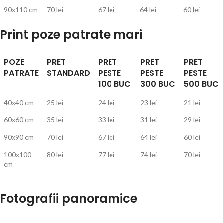
90x110 cm
70 lei
67 lei
64 lei
60 lei
Print poze patrate mari
POZE
PRET
PRET
PRET
PRET
PATRATE
STANDARD
PESTE
PESTE
PESTE
100 BUC
300 BUC
500 BUC
40x40 cm
25 lei
24 lei
23 lei
21 lei
60x60 cm
35 lei
33 lei
31 lei
29 lei
90x90 cm
70 lei
67 lei
64 lei
60 lei
100x100
80 lei
77 lei
74 lei
70 lei
cm
Fotografii panoramice