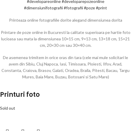
#developareonline
#developarepozeonline
#dimensiunifotografii
#fotografii
#poze
#print
Printeaza online fotografiile dorite alegand dimensiunea dorita
Printare de poze online in Bucuresti la calitate superioara pe hartie foto
lucioasa sau mata la dimensiunea 10×15 cm, 9×13 cm, 13×18 cm, 15×21
cm, 20×30 cm sau 30×40 cm.
De asemenea trimitem in orice oras din tara (cele mai mule solicitari le
avem din Sibiu, Cluj Napoca, Iasi, Timisoara, Ploiesti, Ilfov, Arad,
Constanta, Craiova, Brasov, Galati, Oradea, Braila, Pitesti, Bacau, Targu
Mures, Baia Mare, Buzau, Botosani si Satu Mare)
Printuri foto
Sold out