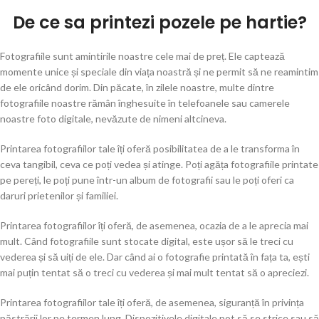
De ce sa printezi pozele pe hartie?
Fotografiile sunt amintirile noastre cele mai de preț. Ele captează
momente unice și speciale din viața noastră și ne permit să ne reamintim
de ele oricând dorim. Din păcate, în zilele noastre, multe dintre
fotografiile noastre rămân înghesuite în telefoanele sau camerele
noastre foto digitale, nevăzute de nimeni altcineva.
Printarea fotografiilor tale îți oferă posibilitatea de a le transforma în
ceva tangibil, ceva ce poți vedea și atinge. Poți agăța fotografiile printate
pe pereți, le poți pune într-un album de fotografii sau le poți oferi ca
daruri prietenilor și familiei.
Printarea fotografiilor îți oferă, de asemenea, ocazia de a le aprecia mai
mult. Când fotografiile sunt stocate digital, este ușor să le treci cu
vederea și să uiți de ele. Dar când ai o fotografie printată în fața ta, ești
mai puțin tentat să o treci cu vederea și mai mult tentat să o apreciezi.
Printarea fotografiilor tale îți oferă, de asemenea, siguranță în privința
păstrării lor pe termen lung. Dispozitivele digitale pot să se strice sau să