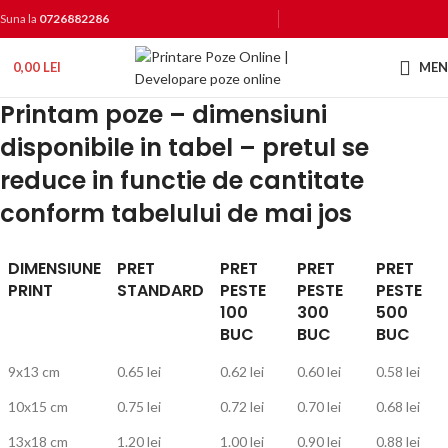
Suna la
0726882286
0,00
LEI
ME
Printam poze – dimensiuni
disponibile in tabel – pretul se
reduce in functie de cantitate
conform tabelului de mai jos
DIMENSIUNE
PRET
PRET
PRET
PRET
PRINT
STANDARD
PESTE
PESTE
PESTE
100
300
500
BUC
BUC
BUC
9x13 cm
0.65 lei
0.62 lei
0.60 lei
0.58 lei
10x15 cm
0.75 lei
0.72 lei
0.70 lei
0.68 lei
13x18 cm
1.20 lei
1.00 lei
0.90 lei
0.88 lei