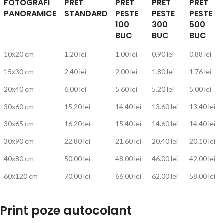
FOTOGRAFI
PRET
PRET
PRET
PRET
PANORAMICE
STANDARD
PESTE
PESTE
PESTE
100
300
500
BUC
BUC
BUC
10x20 cm
1.20 lei
1.00 lei
0.90 lei
0.88 lei
15x30 cm
2.40 lei
2.00 lei
1.80 lei
1.76 lei
20x40 cm
6.00 lei
5.60 lei
5.20 lei
5.00 lei
30x60 cm
15.20 lei
14.40 lei
13.60 lei
13.40 lei
30x65 cm
16.20 lei
15.40 lei
14.60 lei
14.40 lei
30x90 cm
22.80 lei
21.60 lei
20.40 lei
20.10 lei
40x80 cm
50.00 lei
48.00 lei
46.00 lei
42.00 lei
60x120 cm
70.00 lei
66.00 lei
62.00 lei
58.00 lei
Print poze autocolant