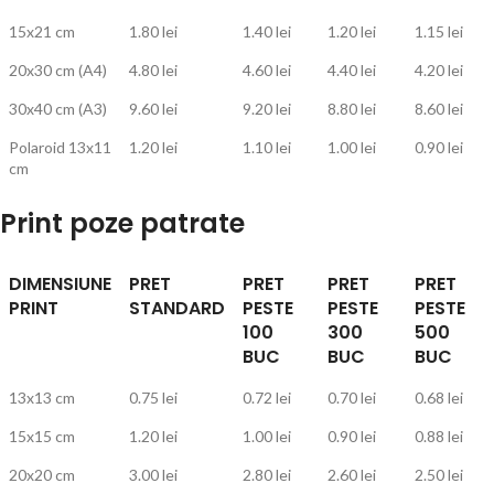
15x21 cm
1.80 lei
1.40 lei
1.20 lei
1.15 lei
20x30 cm (A4)
4.80 lei
4.60 lei
4.40 lei
4.20 lei
30x40 cm (A3)
9.60 lei
9.20 lei
8.80 lei
8.60 lei
Polaroid 13x11
1.20 lei
1.10 lei
1.00 lei
0.90 lei
cm
Print poze patrate
DIMENSIUNE
PRET
PRET
PRET
PRET
PRINT
STANDARD
PESTE
PESTE
PESTE
100
300
500
BUC
BUC
BUC
13x13 cm
0.75 lei
0.72 lei
0.70 lei
0.68 lei
15x15 cm
1.20 lei
1.00 lei
0.90 lei
0.88 lei
20x20 cm
3.00 lei
2.80 lei
2.60 lei
2.50 lei