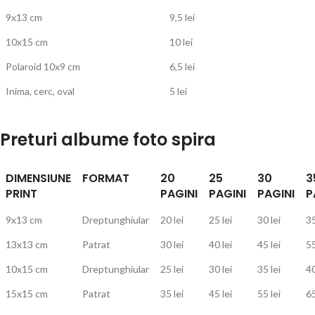
9x13 cm
9,5 lei
10x15 cm
10 lei
Polaroid 10x9 cm
6,5 lei
Inima, cerc, oval
5 lei
Preturi albume foto spira
DIMENSIUNE
FORMAT
20
25
30
3
PRINT
PAGINI
PAGINI
PAGINI
P
9x13 cm
Dreptunghiular
20 lei
25 lei
30 lei
35
13x13 cm
Patrat
30 lei
40 lei
45 lei
55
10x15 cm
Dreptunghiular
25 lei
30 lei
35 lei
40
15x15 cm
Patrat
35 lei
45 lei
55 lei
65