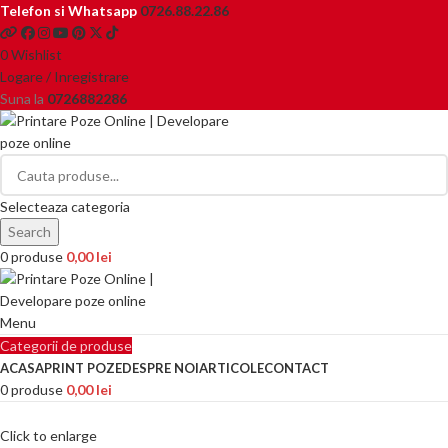
Telefon si Whatsapp
0726.88.22.86
0
Wishlist
Logare / Inregistrare
Suna la
0726882286
Selecteaza categoria
Search
0
produse
0,00
lei
Menu
Categorii de produse
ACASA
PRINT POZE
DESPRE NOI
ARTICOLE
CONTACT
0
produse
0,00
lei
Click to enlarge