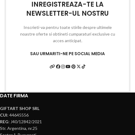
INREGISTREAZA-TE LA
NEWSLETTER-UL NOSTRU
Inscrieti-va pentru toate stirile despre ultimele
noastre oferte si obtineti cumparaturi exclusive cu
acces anticipat.
SAU URMARITI-NE PE SOCIAL MEDIA
DATE FIRMA
GIFTART SHOP SRL
CUI
: 44645556
REG
: J40/12842/2021
Str. Argentina, nr.25
Sector 1, Bucuresti